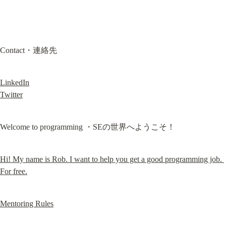
Contact・連絡先
LinkedIn
Twitter
Welcome to programming ・SEの世界へようこそ！
Hi! My name is Rob. I want to help you get a good programming job. 
For free.
Mentoring Rules